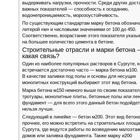
выдерживать нагрузки, прочности. Среди других дост
важных показателей — способность к оседанию,
водонепроницаемость, морозоустойчивость.
По существующим стандартам марку бетона обознач
литерой «м» и числовыми значениями от 100 до 450.
Соответственно, возрастание этого показателя указы
на большее количество цемента в бетоне.
Строительные отрасли и марки бетона
какая связь?
Один из наиболее популярных растворов в Сургуте, 
встречается достаточно часто — марка бетона м100.
В качестве заливки под полы и основы для несущих
монолитных конструкций выбирают этот вид бетона.
Марка бетона м150 немного выше по своим показател
тротуары, монолитные плиты, бетонные полы или ле
фундамент — для всего этого данный бетон подойдет
нельзя лучше.
Следующий в линейке — бетон м200. Этот вид бетон
прочнее, его можно встретить на строительных площ
Сургута, где ведутся работы по возведению малоэта
домов или заливка фундамента. Также марку и200